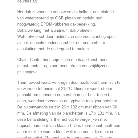
deurbeslag.
Het dak is voorzien van zware dakbalken, een plafond
van waterbestendige OSB platen en bedekt met
hoogwaardig EPDM-rubberen dakbedekking.
Dakafwerking met aluminium dakprofielen.
Waterafvoerset door middel van doorvoer is inbegrepen
alsook dubbele funderingsrubber om een perfecte
aansluiting met de ondergrond te maken.
Chalet Center heeft zijn eigen montagedienst, neem
gerust contact op voor meer info en een vrijblijvende
prijsopgave.
Thermowood wordt verkregen door naaldhout thermisch te
verwarmen tot minimaal 215°C. Hiervoor wordt stoom
gebruikt om scheuren en barsten in het hout tegen te
gaan, waardoor eveneens de typische rookgeur ontstaat.
De buitenwanddelen zijn 26 x 132 cm met ribben van 60
mm. De afmeting van de planchetten is 17 x 131 mm. Na
deze behandeling is thermohout te vergelijken met
tropisch hardhout van klasse I. Ons thermohout heeft een
aantrekkelijke warme kleur welke na een tijdje mooi en
egaal vergrijst. Thermohout is zeer vormvast. Door de