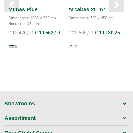
Mimas Plus
Arcabas 26 m²
M
Afmetingen: 1085 x 335 cm
Afmetingen: 750 x 350 cm
Af
Houtdikte: 33 mm
€ 12.426,00
€ 10.562,10
€ 22.565,00
€ 19.180,25
€ 
Showrooms
Assortiment
Over Chalet Center