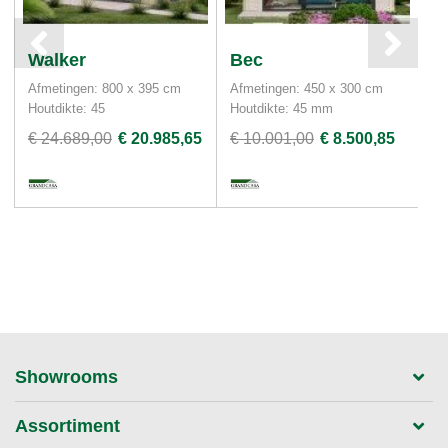
Walker
Bec
C
Afmetingen: 800 x 395 cm
Afmetingen: 450 x 300 cm
Af
Houtdikte: 45
Houtdikte: 45 mm
Ho
€ 24.689,00
€ 20.985,65
€ 10.001,00
€ 8.500,85
€ 
Showrooms
Assortiment