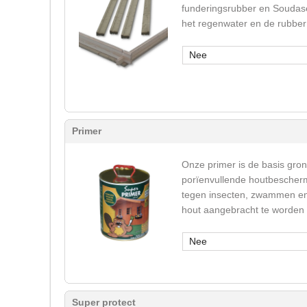
funderingsrubber en Soudase
het regenwater en de rubber 
Nee
Primer
Onze primer is de basis gron
porïenvullende houtbeschermi
tegen insecten, zwammen en v
hout aangebracht te worden
Nee
Super protect