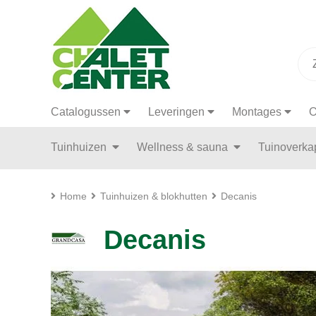
Catalogussen
Leveringen
Montages
O
Tuinhuizen
Wellness & sauna
Tuinoverk
Home
Tuinhuizen & blokhutten
Decanis
Decanis