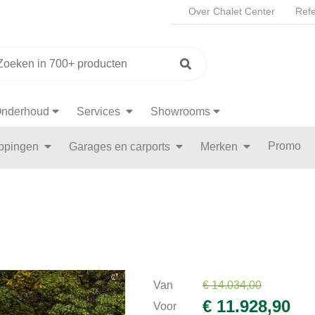
Over Chalet Center
Refe
nderhoud
Services
Showrooms
Promo
appingen
Garages en carports
Merken
Van
€ 14.034,00
€ 11.928,90
Voor