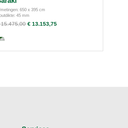
araki
Kenz
fmetingen: 650 x 395 cm
Afmetinge
outdikte: 45 mm
Houtdikte
 15.475,00
€ 13.153,75
€ 16.42