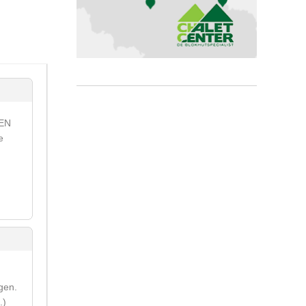
NEN
e
gen.
.)