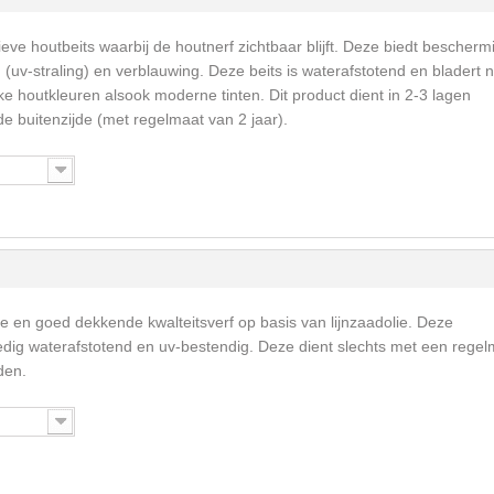
eve houtbeits waarbij de houtnerf zichtbaar blijft. Deze biedt bescherm
v-straling) en verblauwing. Deze beits is waterafstotend en bladert n
ke houtkleuren alsook moderne tinten. Dit product dient in 2-3 lagen
 buitenzijde (met regelmaat van 2 jaar).
me en goed dekkende kwalteitsverf op basis van lijnzaadolie. Deze
ledig waterafstotend en uv-bestendig. Deze dient slechts met een rege
den.