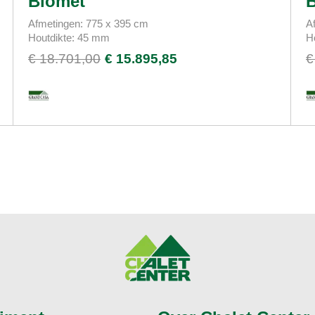
Blomet
B
Afmetingen: 775 x 395 cm
A
Houtdikte: 45 mm
H
€ 18.701,00
€ 15.895,85
€