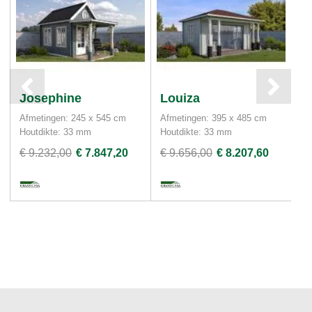
Josephine
Louiza
B
Afmetingen: 245 x 545 cm
Afmetingen: 395 x 485 cm
Af
Houtdikte: 33 mm
Houtdikte: 33 mm
Ho
€ 9.232,00
€ 7.847,20
€ 9.656,00
€ 8.207,60
€ 