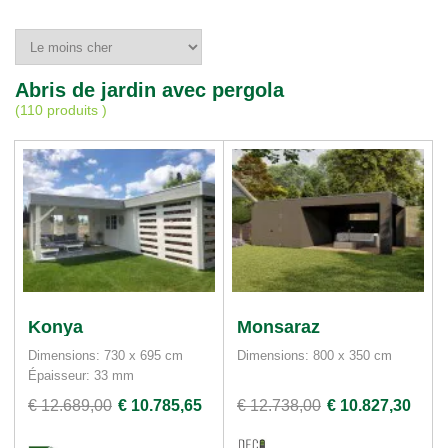
Abris de jardin avec pergola
(
110 produits
)
Konya
Monsaraz
Dimensions: 730 x 695 cm
Dimensions: 800 x 350 cm
Épaisseur: 33 mm
€ 12.689,00
€ 10.785,65
€ 12.738,00
€ 10.827,30