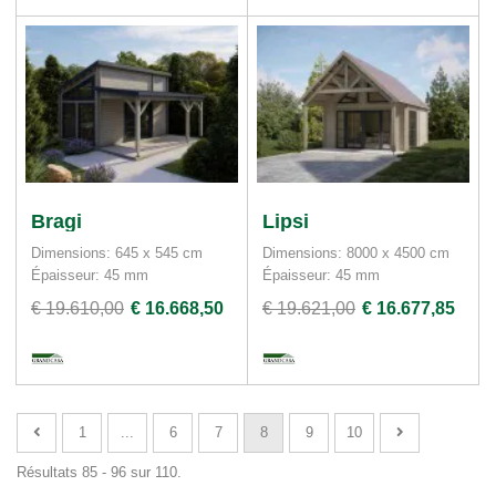
Bragi
Lipsi
Dimensions: 645 x 545 cm
Dimensions: 8000 x 4500 cm
Épaisseur: 45 mm
Épaisseur: 45 mm
€ 19.610,00
€ 16.668,50
€ 19.621,00
€ 16.677,85
1
...
6
7
8
9
10
Résultats 85 - 96 sur 110.