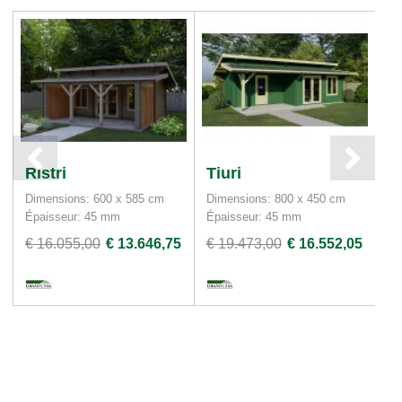
Ristri
Tiuri
P
Dimensions: 600 x 585 cm
Dimensions: 800 x 450 cm
Di
Épaisseur: 45 mm
Épaisseur: 45 mm
Ép
€ 16.055,00
€ 13.646,75
€ 19.473,00
€ 16.552,05
€ 