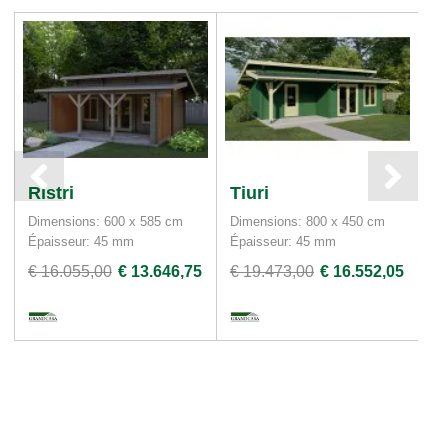
Ristri
Tiuri
M
Dimensions: 600 x 585 cm
Dimensions: 800 x 450 cm
Di
Épaisseur: 45 mm
Épaisseur: 45 mm
Ép
€ 16.055,00
€ 13.646,75
€ 19.473,00
€ 16.552,05
€ 