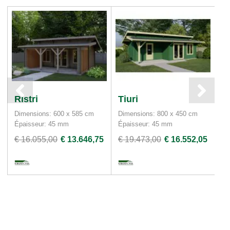
Ristri
Tiuri
P
Dimensions: 600 x 585 cm
Dimensions: 800 x 450 cm
Di
Épaisseur: 45 mm
Épaisseur: 45 mm
Ép
€ 16.055,00
€ 13.646,75
€ 19.473,00
€ 16.552,05
€ 