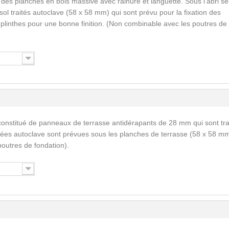
 des planches en bois massive avec rainure et languette. Sous l’abri se
ol traités autoclave (58 x 58 mm) qui sont prévu pour la fixation des
s plinthes pour une bonne finition. (Non combinable avec les poutres de
constitué de panneaux de terrasse antidérapants de 28 mm qui sont tra
tées autoclave sont prévues sous les planches de terrasse (58 x 58 mm
outres de fondation).