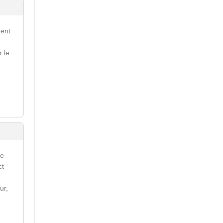
ment
r le
re
ct
ur,