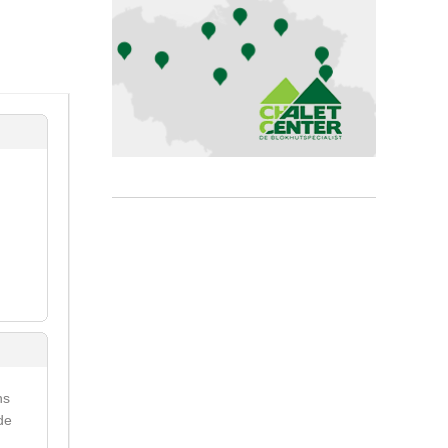
ns
de