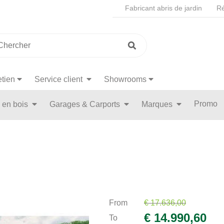
Fabricant abris de jardin
Ré
etien
Service client
Showrooms
Promo
n en bois
Garages & Carports
Marques
From
€ 17.636,00
€ 14.990,60
To