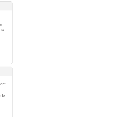
on
 la
ment
r le