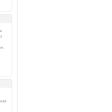
re
ct
ur,
vrait