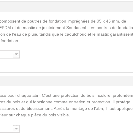
 composent de poutres de fondation imprégnées de 95 x 45 mm, de
EPDM et de mastic de jointoiement Soudaseal. Les poutres de fondati
n de l’eau de pluie, tandis que le caoutchouc et le mastic garantissent
a fondation.
ase pour chaque abri. C’est une protection du bois incolore, profondé
res du bois et qui fonctionne comme entretien et protection. Il protège
issures et du bleuissement. Après le montage de l’abri, il faut applique
érieur sur chaque pièce du bois visible.