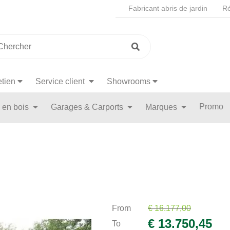
Fabricant abris de jardin
Ré
etien
Service client
Showrooms
Promo
n en bois
Garages & Carports
Marques
From
€ 16.177,00
€ 13.750,45
To