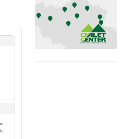
ns
de