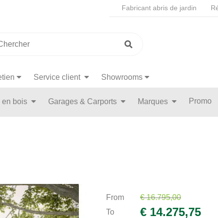
Fabricant abris de jardin
Ré
etien
Service client
Showrooms
Promo
n en bois
Garages & Carports
Marques
From
€ 16.795,00
€ 14.275,75
To