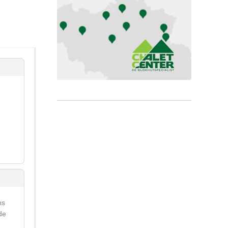
ns
de