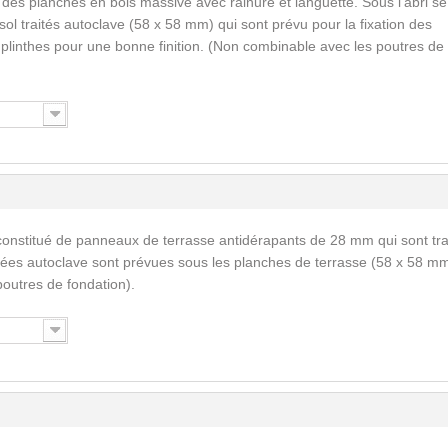
 des planches en bois massive avec rainure et languette. Sous l’abri se
ol traités autoclave (58 x 58 mm) qui sont prévu pour la fixation des
s plinthes pour une bonne finition. (Non combinable avec les poutres de
constitué de panneaux de terrasse antidérapants de 28 mm qui sont tra
tées autoclave sont prévues sous les planches de terrasse (58 x 58 mm
outres de fondation).