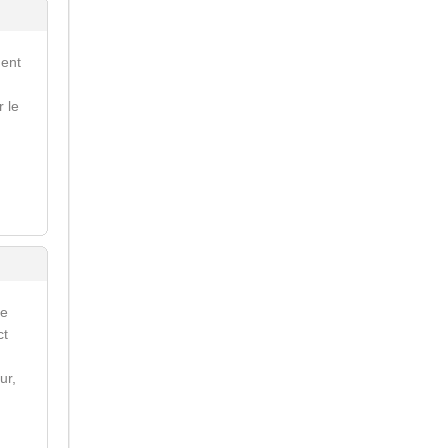
ment
r le
re
ct
ur,