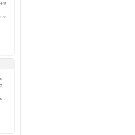
ment
r le
re
ct
ur,