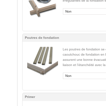
irrégularités de la fondation
Non
Poutres de fondation
Les poutres de fondation se
caoutchouc de fondation en 
assurent une bonne évacuatio
liaison et l’étanchéité avec l
Non
Primer