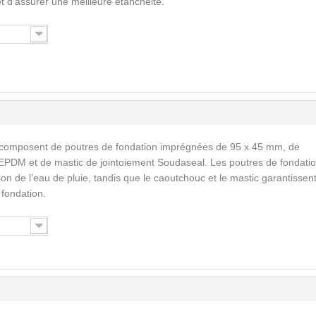
 et d’assurer une meilleure étanchéité.
 composent de poutres de fondation imprégnées de 95 x 45 mm, de
EPDM et de mastic de jointoiement Soudaseal. Les poutres de fondati
n de l’eau de pluie, tandis que le caoutchouc et le mastic garantissent
a fondation.