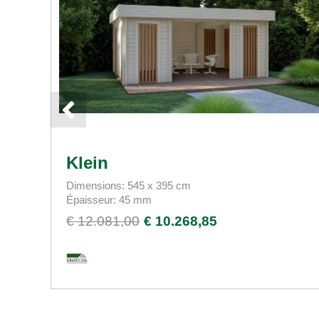
Klein
Dimensions: 545 x 395 cm
Épaisseur: 45 mm
€ 12.081,00
€ 10.268,85