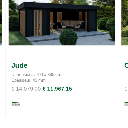
Jude
Dimensions: 700 x 395 cm
Épaisseur: 45 mm
€ 14.079,00
€ 11.967,15
€