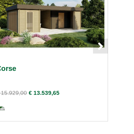
Corse
Long
Dimension
Épaisseu
 15.929,00
€ 13.539,65
€ 15.43