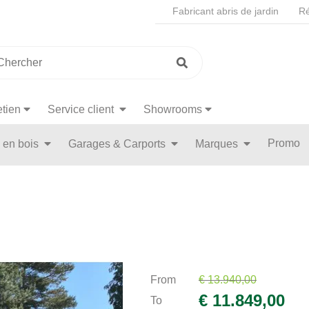
Fabricant abris de jardin
Ré
etien
Service client
Showrooms
Promo
n en bois
Garages & Carports
Marques
From
€ 13.940,00
€ 11.849,00
To