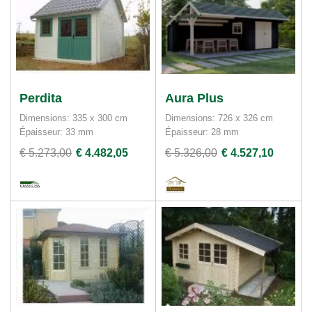
Perdita
Aura Plus
Dimensions: 335 x 300 cm
Dimensions: 726 x 326 cm
Épaisseur: 33 mm
Épaisseur: 28 mm
€ 5.273,00
€ 4.482,05
€ 5.326,00
€ 4.527,10