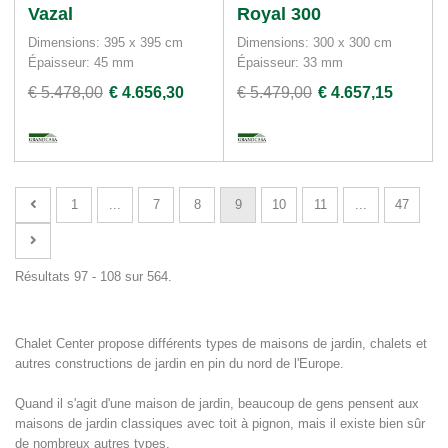
Vazal
Royal 300
Dimensions: 395 x 395 cm
Dimensions: 300 x 300 cm
Épaisseur: 45 mm
Épaisseur: 33 mm
€ 5.478,00
€ 4.656,30
€ 5.479,00
€ 4.657,15
1
...
7
8
9
10
11
...
47
Résultats 97 - 108 sur 564.
Chalet Center propose différents types de maisons de jardin, chalets et
autres constructions de jardin en pin du nord de l'Europe.
Quand il s'agit d'une maison de jardin, beaucoup de gens pensent aux
maisons de jardin classiques avec toit à pignon, mais il existe bien sûr
de nombreux autres types.