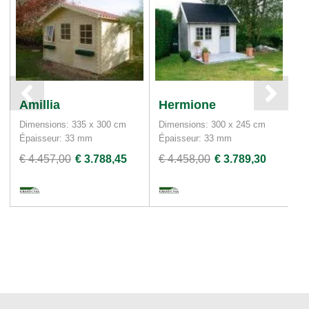
Amillia
Hermione
D
Dimensions: 335 x 300 cm
Dimensions: 300 x 245 cm
Di
Épaisseur: 33 mm
Épaisseur: 33 mm
Ép
€ 4.457,00
€ 3.788,45
€ 4.458,00
€ 3.789,30
€ 