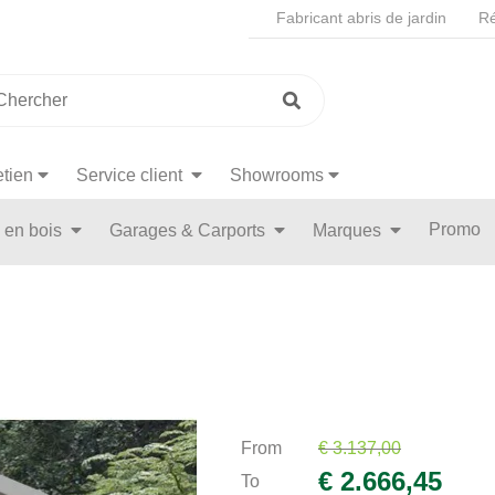
Fabricant abris de jardin
Ré
etien
Service client
Showrooms
Promo
n en bois
Garages & Carports
Marques
From
€ 3.137,00
€ 2.666,45
To