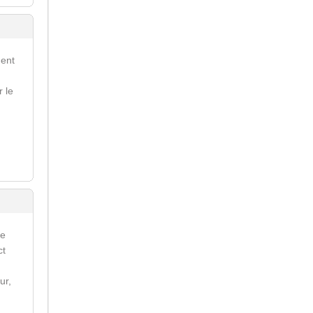
ment
r le
re
ct
ur,