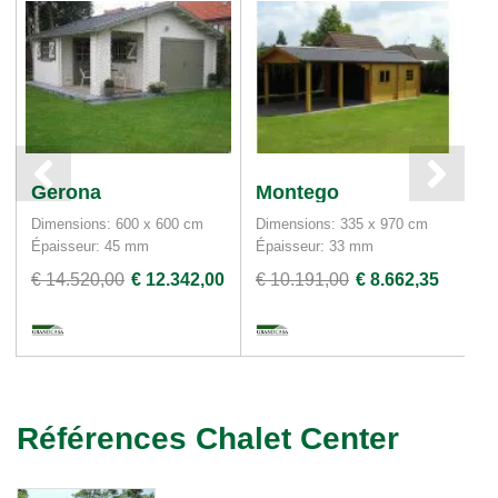
Gerona
Montego
C
Dimensions: 600 x 600 cm
Dimensions: 335 x 970 cm
Di
Épaisseur: 45 mm
Épaisseur: 33 mm
Ép
€ 14.520,00
€ 12.342,00
€ 10.191,00
€ 8.662,35
€ 
Références Chalet Center