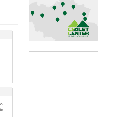
ns
de