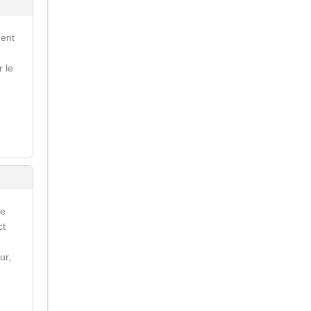
ment
r le
re
ct
ur,