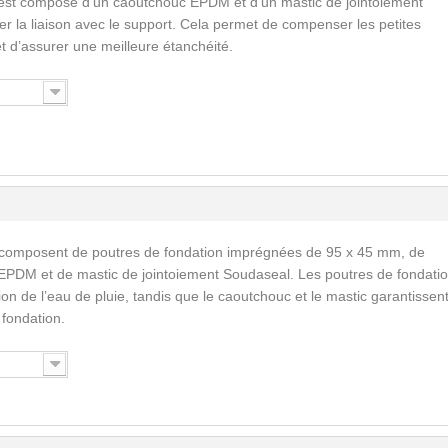
est composé d’un caoutchouc EPDM et d’un mastic de jointoiement
ser la liaison avec le support. Cela permet de compenser les petites
 et d’assurer une meilleure étanchéité.
 composent de poutres de fondation imprégnées de 95 x 45 mm, de
EPDM et de mastic de jointoiement Soudaseal. Les poutres de fondati
n de l’eau de pluie, tandis que le caoutchouc et le mastic garantissent
a fondation.