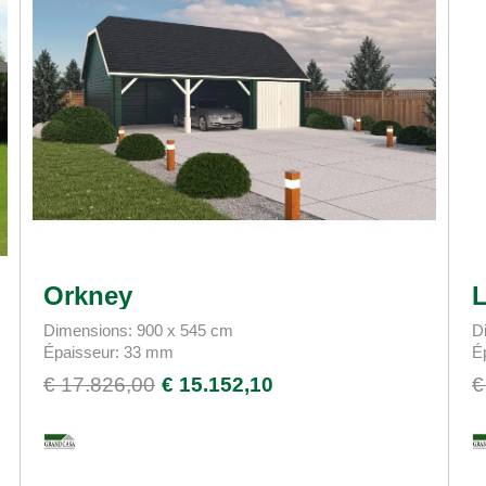
Orkney
Dimensions: 900 x 545 cm
D
Épaisseur: 33 mm
É
€ 17.826,00
€ 15.152,10
€