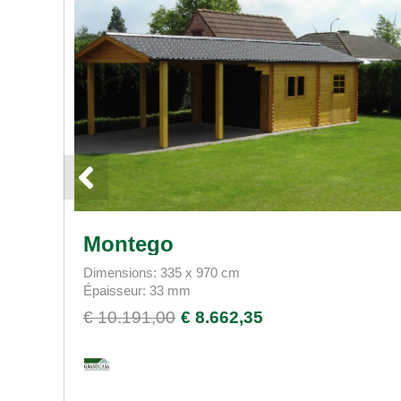
Montego
Dimensions: 335 x 970 cm
Épaisseur: 33 mm
€ 10.191,00
€ 8.662,35