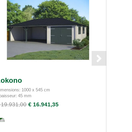
Lokono
Bece
imensions: 1000 x 545 cm
Dimension
paisseur: 45 mm
Épaisseu
 19.931,00
€ 16.941,35
€ 14.74