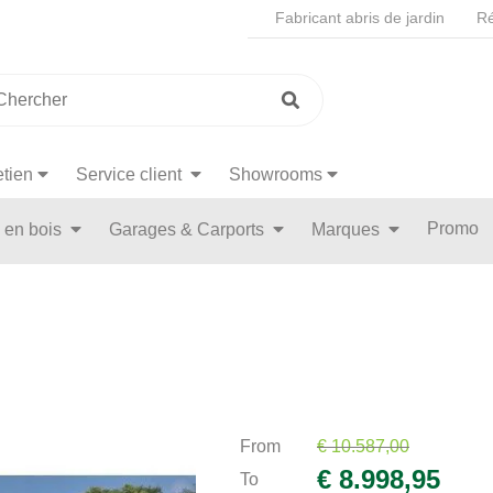
Fabricant abris de jardin
Ré
etien
Service client
Showrooms
Promo
n en bois
Garages & Carports
Marques
From
€ 10.587,00
€ 8.998,95
To