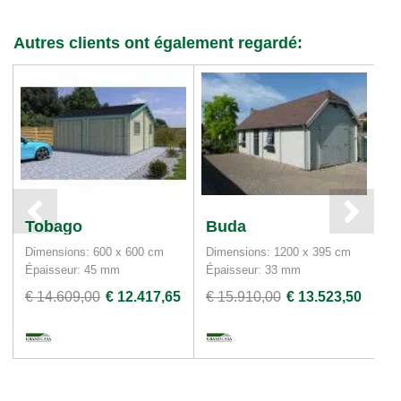
Autres clients ont également regardé:
Tobago
Buda
L
Dimensions: 600 x 600 cm
Dimensions: 1200 x 395 cm
Di
Épaisseur: 45 mm
Épaisseur: 33 mm
Ép
€ 14.609,00
€ 12.417,65
€ 15.910,00
€ 13.523,50
€ 