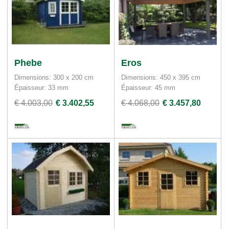
Phebe
Eros
Dimensions: 300 x 200 cm
Dimensions: 450 x 395 cm
Épaisseur: 33 mm
Épaisseur: 45 mm
€ 4.003,00
€ 3.402,55
€ 4.068,00
€ 3.457,80