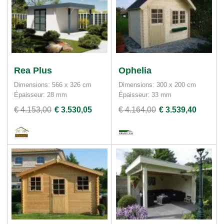
Rea Plus
Ophelia
Dimensions: 566 x 326 cm
Dimensions: 300 x 200 cm
Épaisseur: 28 mm
Épaisseur: 33 mm
€ 4.153,00
€ 3.530,05
€ 4.164,00
€ 3.539,40