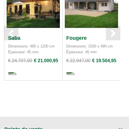
Saba
Fougere
P
Dimensions: 485 x 1200 cm
Dimensions: 1500 x 490 cm
Di
Épaisseur: 45 mm
Épaisseur: 45 mm
Ép
€ 24.707,00
€ 21.000,95
€ 22.947,00
€ 19.504,95
€ 