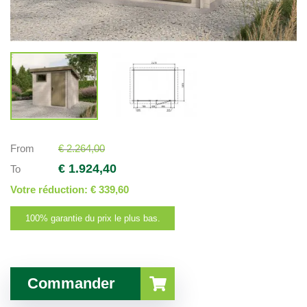
From
€ 2.264,00
€ 1.924,40
To
Votre réduction:
€ 339,60
100% garantie du prix le plus bas.
Commander