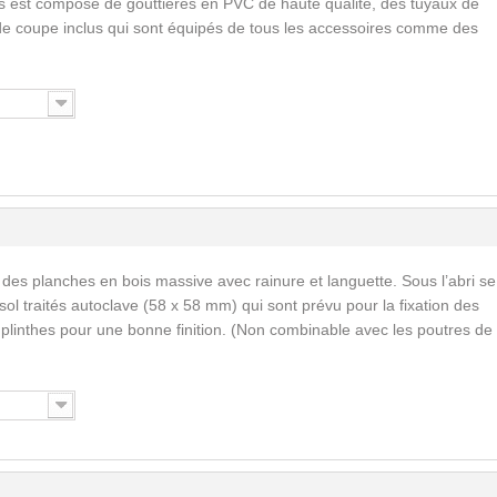
s est composé de gouttières en PVC de haute qualité, des tuyaux de
de coupe inclus qui sont équipés de tous les accessoires comme des
 des planches en bois massive avec rainure et languette. Sous l’abri se
ol traités autoclave (58 x 58 mm) qui sont prévu pour la fixation des
s plinthes pour une bonne finition. (Non combinable avec les poutres de