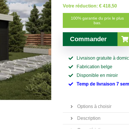
Votre réduction:
€ 418,50
100% garantie du prix le plus
bas.
Commander
Livraison gratuite à domic
Fabrication belge
Disponible en miroir
Temp de livraison 7 se
Options à choisir
Description