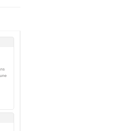
ans
 une