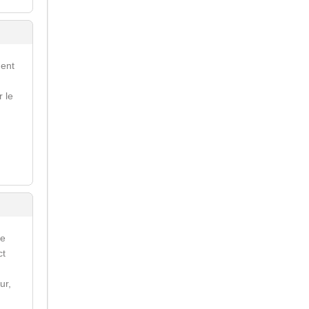
ment
r le
re
ct
ur,