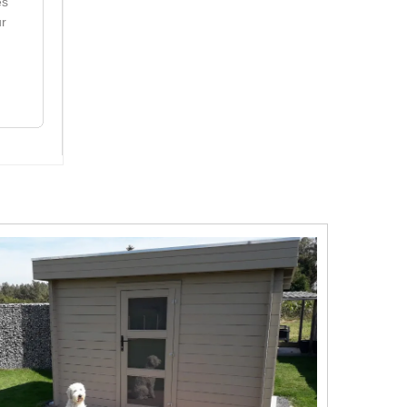
es
ur