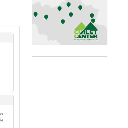
ns
de