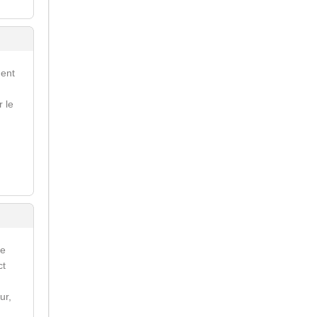
ment
r le
re
ct
ur,