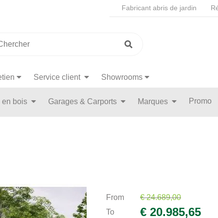
Fabricant abris de jardin
Ré
etien
Service client
Showrooms
Promo
n en bois
Garages & Carports
Marques
From
€ 24.689,00
€ 20.985,65
To