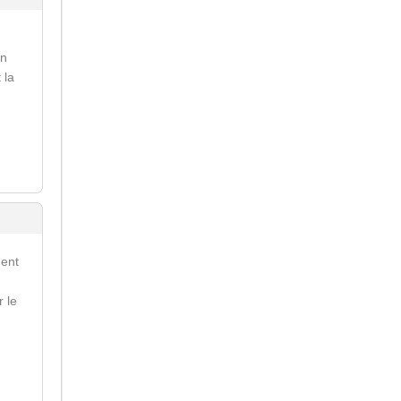
on
 la
ment
r le