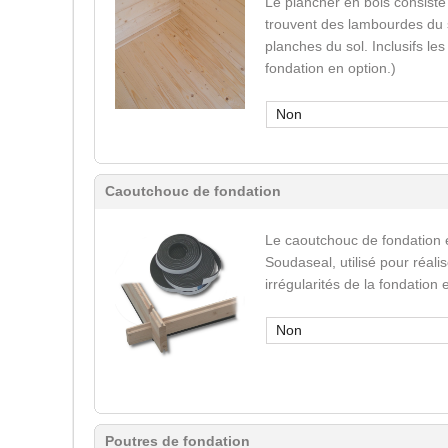
Le plancher en bois consiste
trouvent des lambourdes du s
planches du sol. Inclusifs le
fondation en option.)
Non
Caoutchouc de fondation
Le caoutchouc de fondation 
Soudaseal, utilisé pour réali
irrégularités de la fondation
Non
Poutres de fondation