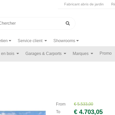
Fabricant abris de jardin
Ré
etien
Service client
Showrooms
Promo
n en bois
Garages & Carports
Marques
From
€ 5.533,00
€ 4.703,05
To