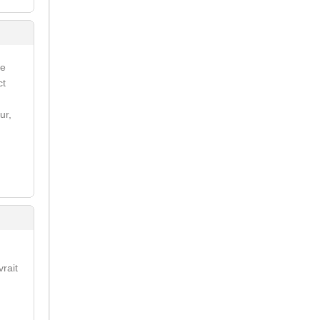
re
ct
ur,
vrait