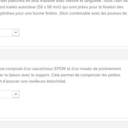
 des planches en bois massive avec rainure et languette. Sous l’abri se
ol traités autoclave (58 x 58 mm) qui sont prévu pour la fixation des
s plinthes pour une bonne finition. (Non combinable avec les poutres de
est composé d’un caoutchouc EPDM et d’un mastic de jointoiement
ser la liaison avec le support. Cela permet de compenser les petites
 et d’assurer une meilleure étanchéité.