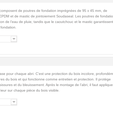
 composent de poutres de fondation imprégnées de 95 x 45 mm, de
EPDM et de mastic de jointoiement Soudaseal. Les poutres de fondati
n de l’eau de pluie, tandis que le caoutchouc et le mastic garantissent
a fondation.
ase pour chaque abri. C’est une protection du bois incolore, profondé
res du bois et qui fonctionne comme entretien et protection. Il protège
issures et du bleuissement. Après le montage de l’abri, il faut applique
érieur sur chaque pièce du bois visible.