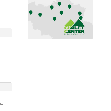
ns
de