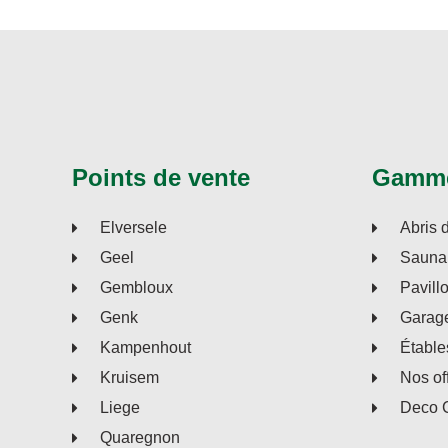
Points de vente
Gamm
Elversele
Abris 
Geel
Sauna 
Gembloux
Pavill
Genk
Garage
Kampenhout
Étable
Kruisem
Nos of
Liege
Deco 
Quaregnon