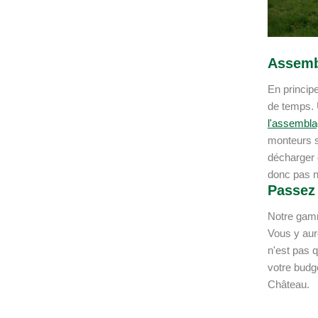
Assembl
En principe
de temps. 
l'assemblag
monteurs s
décharger 
donc pas n
Passez 
Notre gamm
Vous y aure
n'est pas q
votre budge
Château.