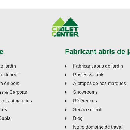
e
Fabricant abris de j
de jardin
Fabricant abris de jardin
extérieur
Postes vacants
on en bois
À propos de nos marques
s & Carports
Showrooms
s et animaleries
Références
fres
Service client
Cubia
Blog
Notre domaine de travail