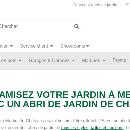
Fabricant abris de jardin
Ré
etien
Service client
Showrooms
Promo
n en bois
Garages & Carports
Marques
AMISEZ VOTRE JARDIN À M
C UN ABRI DE JARDIN DE C
n à Merbes-le-Château aurait-il besoin d'être rafraîchi? Alors, un abri
z trouver des abris de jardin de
tous les styles, tailles et couleurs
. L