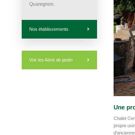
Quaregnon.
Nos établissements
Voir les Abris de jardin
Une pro
Chalet Cen
propre usin
d’ancienne