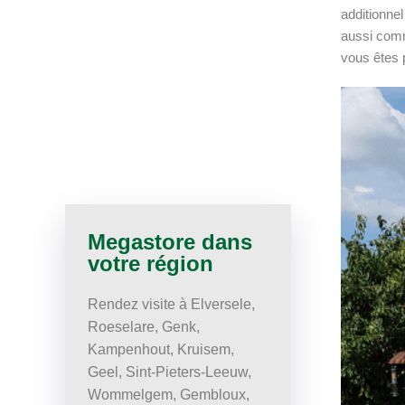
additionne
aussi comm
vous êtes 
Megastore dans
votre région
Rendez visite à Elversele,
Roeselare, Genk,
Kampenhout, Kruisem,
Geel, Sint-Pieters-Leeuw,
Wommelgem, Gembloux,