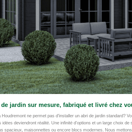
 de jardin sur mesure, fabriqué et livré chez 
 à Houdremont ne permet pas d’installer un abri de jardin standard? 
 idées deviendront réalité. Une infinité d'options et un large choix de
us spacieux, maisonnettes ou encore blocs modernes. Nous mettons l'