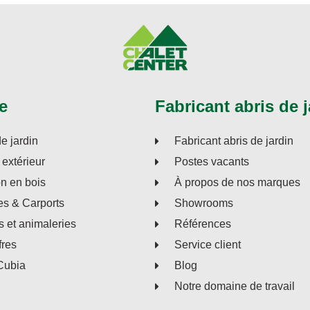
e
Fabricant abris de j
de jardin
Fabricant abris de jardin
extérieur
Postes vacants
on en bois
À propos de nos marques
s & Carports
Showrooms
s et animaleries
Références
fres
Service client
Cubia
Blog
Notre domaine de travail