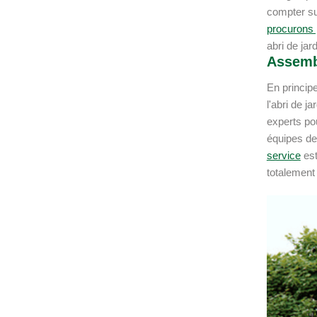
compter sur
procurons p
abri de jar
Assembl
En princip
l'abri de j
experts p
équipes de
service
est
totalement