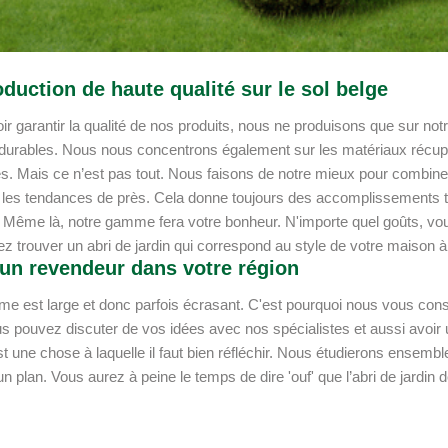
duction de haute qualité sur le sol belge
r garantir la qualité de nos produits, nous ne produisons que sur notre
durables. Nous nous concentrons également sur les matériaux récu
s. Mais ce n’est pas tout. Nous faisons de notre mieux pour combine
les tendances de près. Cela donne toujours des accomplissements to
 Même là, notre gamme fera votre bonheur. N'importe quel goûts, vou
z trouver un abri de jardin qui correspond au style de votre maison
 un revendeur dans votre région
e est large et donc parfois écrasant. C'est pourquoi nous vous conse
s pouvez discuter de vos idées avec nos spécialistes et aussi avoir u
st une chose à laquelle il faut bien réfléchir. Nous étudierons ensembl
un plan. Vous aurez à peine le temps de dire 'ouf' que l’abri de jardi