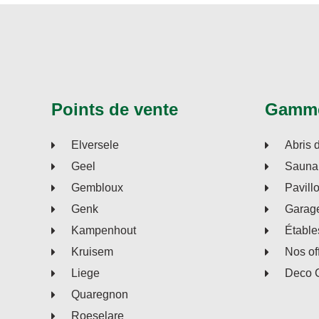
Points de vente
Gamm
Elversele
Abris 
Geel
Sauna 
Gembloux
Pavill
Genk
Garage
Kampenhout
Étable
Kruisem
Nos of
Liege
Deco 
Quaregnon
Roeselare