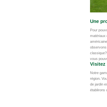
Une pro
Pour pouvoi
matériaux 
américaine
observons 
classique?
vous pouve
Visitez
Notre gamm
région. Vou
de jardin e
établirons 