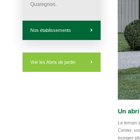
Quaregnon.
Nos établissements
Voir les Abris de jardin
Un abri
Le terrain
Center, vos
lounges pl