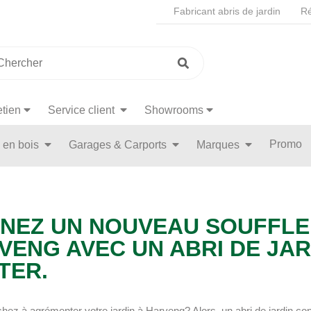
Fabricant abris de jardin
Ré
etien
Service client
Showrooms
Promo
n en bois
Garages & Carports
Marques
NEZ UN NOUVEAU SOUFFLE 
VENG AVEC UN ABRI DE JAR
TER.
hez à agrémenter votre jardin à Harveng? Alors, un abri de jardin co