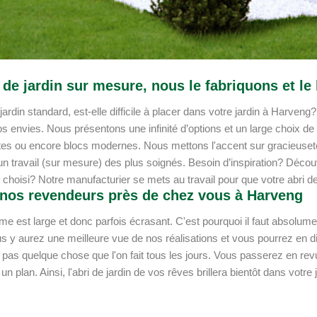
 de jardin sur mesure, nous le fabriquons et le
jardin standard, est-elle difficile à placer dans votre jardin à Harve
os envies. Nous présentons une infinité d’options et un large choix de
es ou encore blocs modernes. Nous mettons l'accent sur gracieuseté e
’un travail (sur mesure) des plus soignés. Besoin d’inspiration? Déco
hoisi? Notre manufacturier se mets au travail pour que votre abri de j
 nos revendeurs près de chez vous à Harveng
e est large et donc parfois écrasant. C'est pourquoi il faut absolume
s y aurez une meilleure vue de nos réalisations et vous pourrez en di
t pas quelque chose que l'on fait tous les jours. Vous passerez en rev
un plan. Ainsi, l'abri de jardin de vos rêves brillera bientôt dans votre