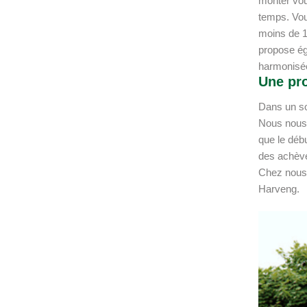
monter vou
temps. Vo
moins de 1
propose é
harmonisée
Une pro
Dans un so
Nous nous 
que le déb
des achève
Chez nous,
Harveng.