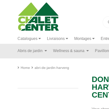
Catalogues
Livraisons
Montages
Entr
Abris de jardin
Wellness & sauna
Pavillo
Home
abri-de-jardin-harveng
DON
HAR
CEN
Vous cherc