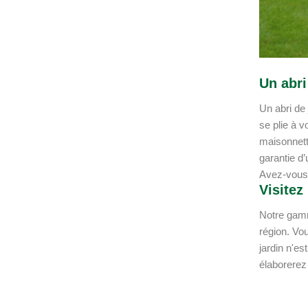
Un abri
Un abri de 
se plie à v
maisonnett
garantie d
Avez-vous c
Visitez
Notre gamm
région. Vou
jardin n'es
élaborerez 