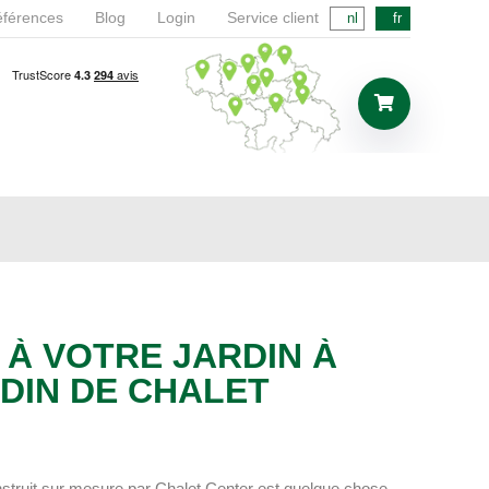
férences
Blog
Login
Service client
nl
fr
À VOTRE JARDIN À
DIN DE CHALET
nstruit sur mesure par Chalet Center est quelque chose