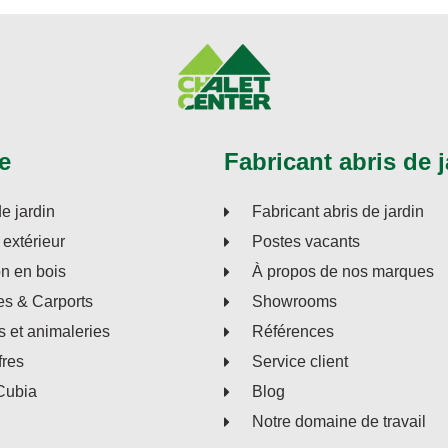
e
Fabricant abris de j
de jardin
Fabricant abris de jardin
extérieur
Postes vacants
on en bois
À propos de nos marques
s & Carports
Showrooms
s et animaleries
Références
fres
Service client
Cubia
Blog
Notre domaine de travail