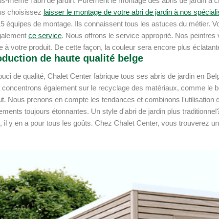
s-même l'abri de jardin. Purement le montage des abris de jardin à c
us choisissez
laisser le montage de votre abri de jardin à nos spéciali
5 équipes de montage. Ils connaissent tous les astuces du métier. Vo
galement
ce service
. Nous offrons le service approprié. Nos peintres
 à votre produit. De cette façon, la couleur sera encore plus éclatan
duction de haute qualité belge
uci de qualité, Chalet Center fabrique tous ses abris de jardin en B
concentrons également sur le recyclage des matériaux, comme le bo
ut. Nous prenons en compte les tendances et combinons l'utilisation d
ments toujours étonnantes. Un style d'abri de jardin plus tradition
 il y en a pour tous les goûts. Chez Chalet Center, vous trouverez un