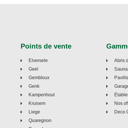
Points de vente
Gamm
Elversele
Abris 
Geel
Sauna 
Gembloux
Pavill
Genk
Garage
Kampenhout
Étable
Kruisem
Nos of
Liege
Deco 
Quaregnon