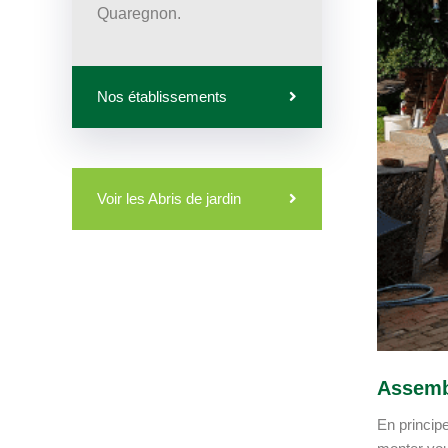
Quaregnon.
Nos établissements
Voir les Abris de jardin
Assembl
En principe