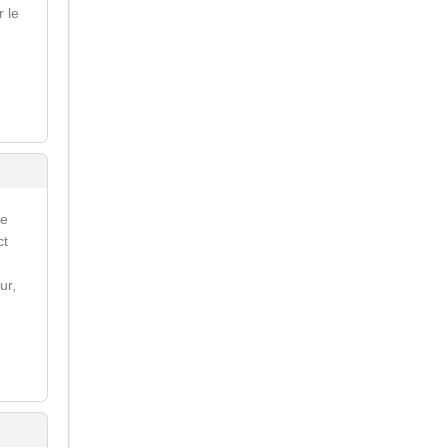
r le
re
ct
ur,