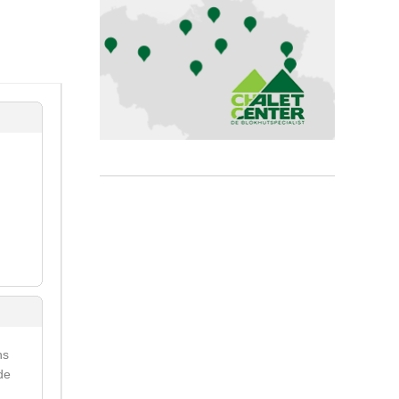
ns
de