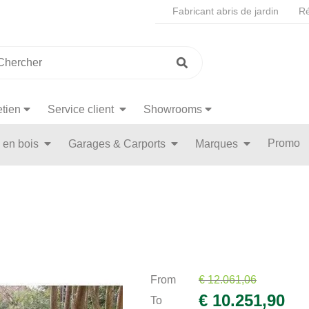
Fabricant abris de jardin
Ré
etien
Service client
Showrooms
Promo
n en bois
Garages & Carports
Marques
From
€ 12.061,06
€ 10.251,90
To