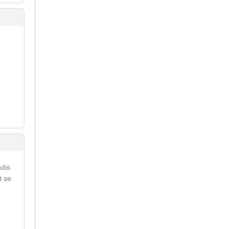
ndis
t se