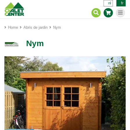
nl
fr
Home
Abris de jardin
Nym
Nym