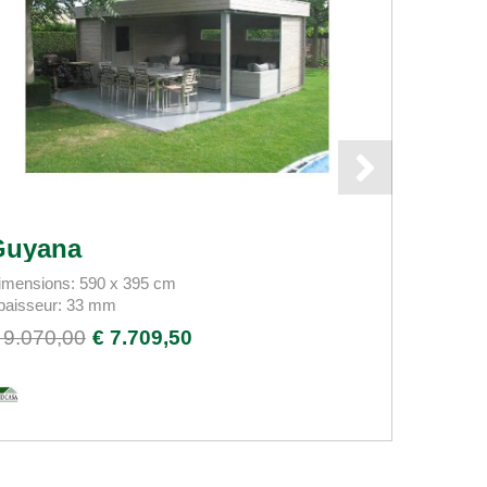
Guyana
Mima
imensions: 590 x 395 cm
Dimension
paisseur: 33 mm
Épaisseu
 9.070,00
€ 7.709,50
€ 8.235