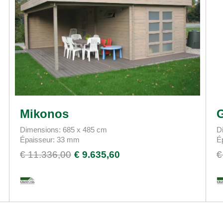
Mikonos
Dimensions: 685 x 485 cm
D
Épaisseur: 33 mm
É
€ 11.336,00
€ 9.635,60
€