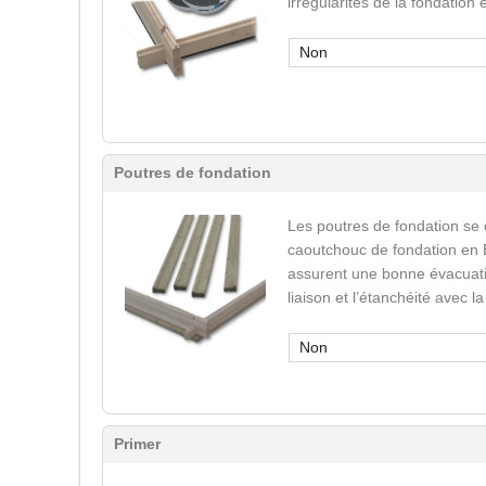
irrégularités de la fondation
Non
Poutres de fondation
Les poutres de fondation se
caoutchouc de fondation en 
assurent une bonne évacuatio
liaison et l’étanchéité avec l
Non
Primer