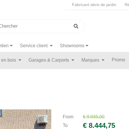
Fabricant abris de jardin
Ré
etien
Service client
Showrooms
Promo
n en bois
Garages & Carports
Marques
From
€ 9.935,00
€ 8.444,75
To