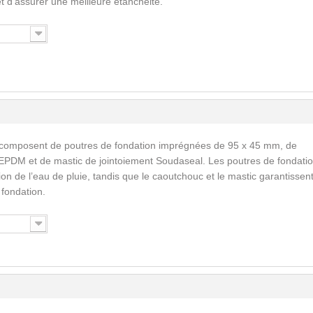
 et d’assurer une meilleure étanchéité.
 composent de poutres de fondation imprégnées de 95 x 45 mm, de
EPDM et de mastic de jointoiement Soudaseal. Les poutres de fondati
n de l’eau de pluie, tandis que le caoutchouc et le mastic garantissent
a fondation.