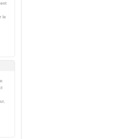
ment
r le
re
ct
ur,