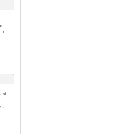
on
 la
ment
r le