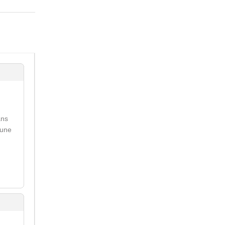
ans
 une