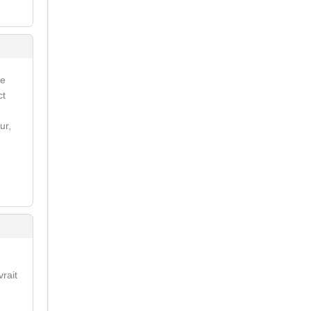
re
ct
ur,
vrait