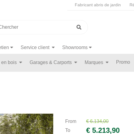
Fabricant abris de jardin
Ré
etien
Service client
Showrooms
Promo
n en bois
Garages & Carports
Marques
From
€ 6.134,00
€ 5.213,90
To