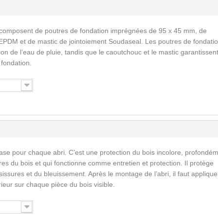
 composent de poutres de fondation imprégnées de 95 x 45 mm, de
EPDM et de mastic de jointoiement Soudaseal. Les poutres de fondati
n de l’eau de pluie, tandis que le caoutchouc et le mastic garantissent
a fondation.
ase pour chaque abri. C’est une protection du bois incolore, profondé
res du bois et qui fonctionne comme entretien et protection. Il protège
issures et du bleuissement. Après le montage de l’abri, il faut applique
érieur sur chaque pièce du bois visible.