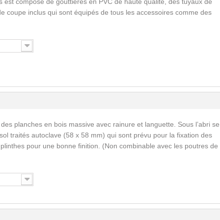
s est composé de gouttières en PVC de haute qualité, des tuyaux de
de coupe inclus qui sont équipés de tous les accessoires comme des
 des planches en bois massive avec rainure et languette. Sous l’abri se
ol traités autoclave (58 x 58 mm) qui sont prévu pour la fixation des
s plinthes pour une bonne finition. (Non combinable avec les poutres de