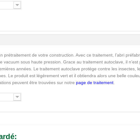
n prétraitement de votre construction. Avec ce traitement, l’abri préfab
e vacuum sous haute pression. Grace au traitement autoclave, il n’est
emières années. Le traitement autoclave protège contre les insectes, l
s. Le produit est légèrement vert et il obtiendra alors une belle coule
mations peuvent être trouvées sur notre
page de traitement
.
ardé: