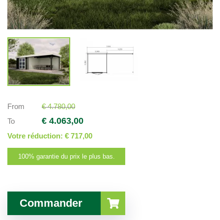
From
€ 4.780,00
€ 4.063,00
To
Votre réduction:
€ 717,00
100% garantie du prix le plus bas.
Commander