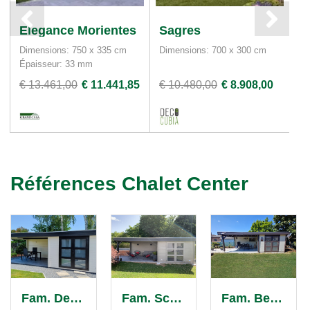
Elegance Morientes
Sagres
A
Dimensions: 750 x 335 cm
Dimensions: 700 x 300 cm
Di
Épaisseur: 33 mm
Ép
€ 13.461,00
€ 11.441,85
€ 10.480,00
€ 8.908,00
€ 
Références Chalet Center
Fam. Delaere
Fam. Scolas
Fam. Berckmans