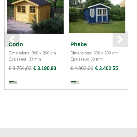
Corin
Phebe
L
Dimensions: 300 x 200 cm
Dimensions: 300 x 200 cm
Di
Épaisseur: 33 mm
Épaisseur: 33 mm
Ép
€ 3.754,00
€ 3.190,90
€ 4.003,00
€ 3.402,55
€ 