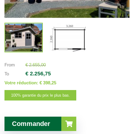
From
€ 2.655,00
€ 2.256,75
To
Votre réduction:
€ 398,25
100% garantie du prix le plus bas.
Commander