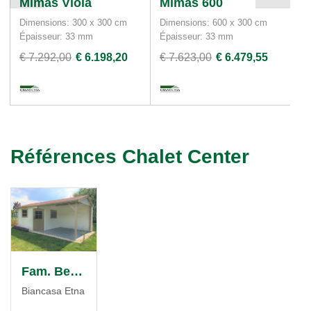
Mimas Viola
Mimas 600
A
Dimensions: 300 x 300 cm
Dimensions: 600 x 300 cm
Di
Épaisseur: 33 mm
Épaisseur: 33 mm
Ép
€ 7.292,00
€ 6.198,20
€ 7.623,00
€ 6.479,55
€ 
Références Chalet Center
Fam. Bernard
Biancasa Etna