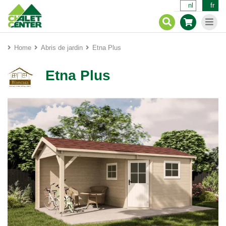
nl
fr
Home
Abris de jardin
Etna Plus
Etna Plus