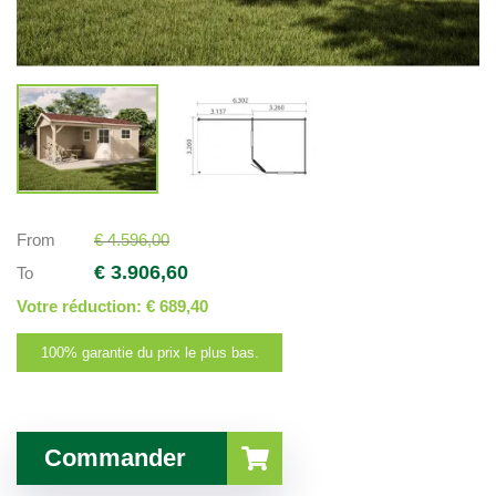
From
€ 4.596,00
€ 3.906,60
To
Votre réduction:
€ 689,40
100% garantie du prix le plus bas.
Commander