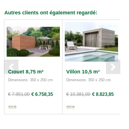
Autres clients ont également regardé:
Clouet 8,75 m²
Villon 10,5 m³
H
Dimensions: 350 x 250 cm
Dimensions: 350 x 250 cm
Di
Ép
€ 7.951,00
€ 6.758,35
€ 10.381,00
€ 8.823,85
€ 