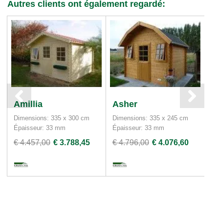
Autres clients ont également regardé:
Amillia
Asher
P
Dimensions: 335 x 300 cm
Dimensions: 335 x 245 cm
Di
Épaisseur: 33 mm
Épaisseur: 33 mm
Ép
€ 4.457,00
€ 3.788,45
€ 4.796,00
€ 4.076,60
€ 