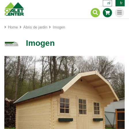
nl
fr
Home
Abris de jardin
Imogen
Imogen